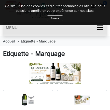
0
search

shopping_cart
Ce site utilise des cookies et d'autres technologies afin que nous
puissions améliorer votre expérience sur nos sites.
fermer
MENU
Accueil
Etiquette - Marquage
Etiquette - Marquage