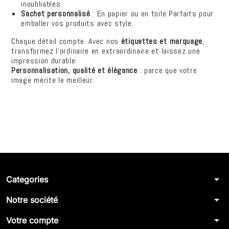
inoubliables.
Sachet personnalisé
: En papier ou en toile Parfaits pour
emballer vos produits avec style.
Chaque détail compte. Avec nos
étiquettes et marquage
,
transformez l’ordinaire en extraordinaire et laissez une
impression durable.
Personnalisation, qualité et élégance
: parce que votre
image mérite le meilleur.
arrow_drop_down
Categories
arrow_drop_down
Notre société
arrow_drop_down
Votre compte