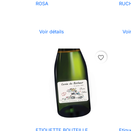

Aperçu rapide
ROSA
RUC
Voir détails
Voir
favorite_border
ETIQUETTE BOUTEILLE
Etiqu