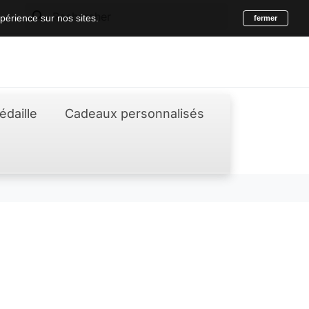
search
périence sur nos sites.
fermer
édaille
Cadeaux personnalisés