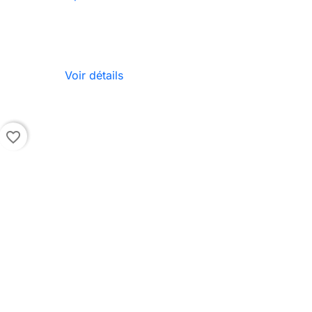

Aperçu rapide
Voir détails
favorite_border