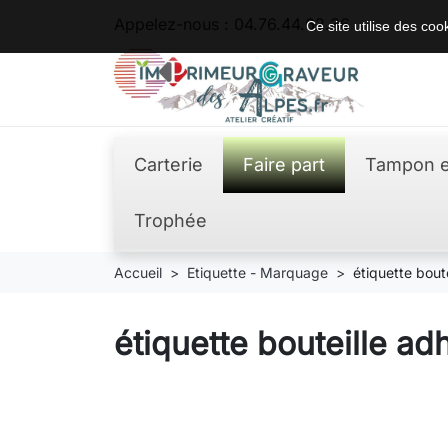
Appelez-nous :
04.76.44.62.36
Ce site utilise des co
Carterie
Faire part
Tampon e
Trophée
Accueil
Etiquette - Marquage
étiquette bout
étiquette bouteille ad