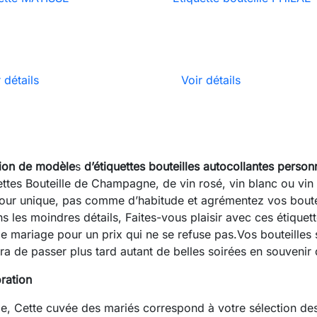

Aperçu rapide

Aperçu rapide
 détails
Voir détails
tion de modèle
s
d’étiquettes bouteilles autocollantes person
tes Bouteille de Champagne, de vin rosé, vin blanc ou vin r
jour unique, pas comme d’habitude et agrémentez vos boutei
ns les moindres détails, Faites-vous plaisir avec ces étique
e mariage pour un prix qui ne se refuse pas.Vos bouteilles s
tra de passer plus tard autant de belles soirées en souvenir 
ration
ge, Cette cuvée des mariés correspond à votre sélection d