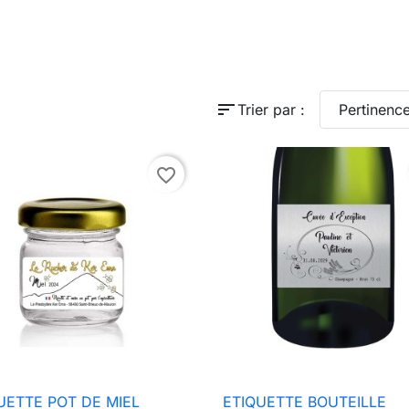
sort
Trier par :
Pertinenc
favorite_border
UETTE POT DE MIEL
ETIQUETTE BOUTEILLE