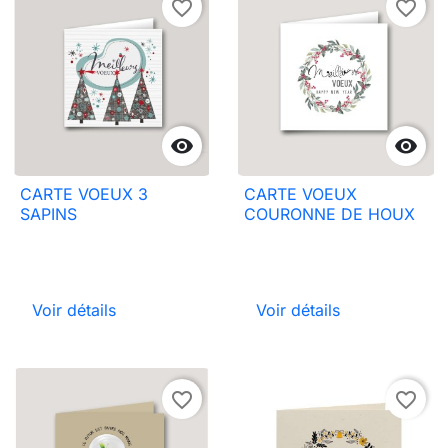
favorite_border
favorite_border


CARTE VOEUX 3
CARTE VOEUX
SAPINS
COURONNE DE HOUX
Voir détails
Voir détails
favorite_border
favorite_border