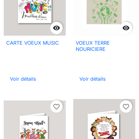


CARTE VOEUX MUSIC
VOEUX TERRE
NOURICIERE
Voir détails
Voir détails
favorite_border
favorite_border