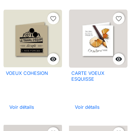
favorite_border
favorite_border


VOEUX COHESION
CARTE VOEUX
ESQUISSE
Voir détails
Voir détails