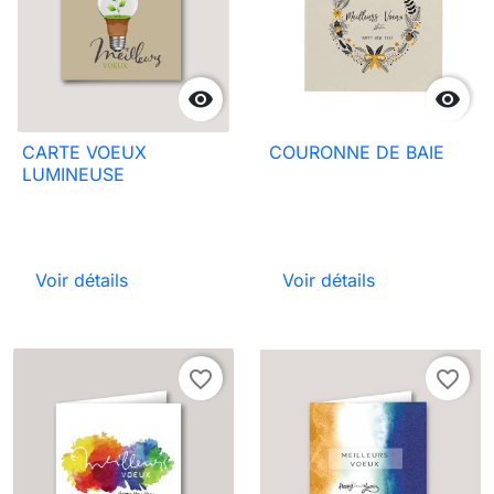


CARTE VOEUX
COURONNE DE BAIE
LUMINEUSE
Voir détails
Voir détails
favorite_border
favorite_border