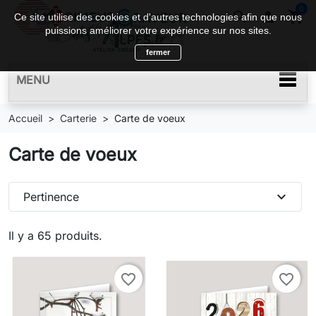
0
search

shopping_cart
Ce site utilise des cookies et d'autres technologies afin que nous
puissions améliorer votre expérience sur nos sites.
fermer
MENU
Accueil
Carterie
Carte de voeux
Carte de voeux
expand_more
Pertinence
Il y a 65 produits.
favorite_border
favorite_border