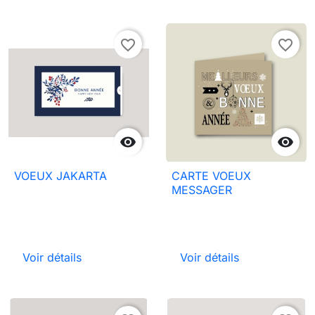
favorite_border
favorite_border


VOEUX JAKARTA
CARTE VOEUX
MESSAGER
Voir détails
Voir détails