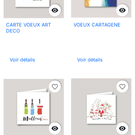


CARTE VOEUX ART
VOEUX CARTAGENE
DECO
Voir détails
Voir détails
favorite_border
favorite_border

