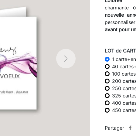
color
charmante
c
nouvelle an
personnalise
avant pour un
LOT de CARTE
1 carte+en
Next
40 cartes
100 carte
200 carte
250 carte
325 carte
400 carte
450 carte
Partager