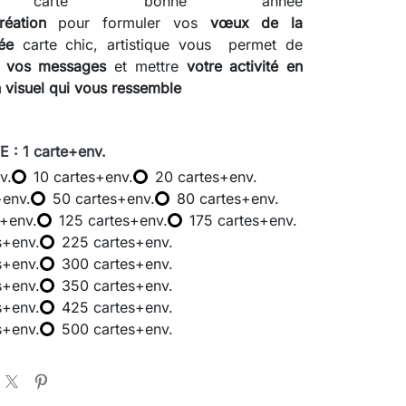
ée
carte bonne année
réation
pour formuler vos
vœux de la
née
carte chic, artistique vous permet de
r
vos messages
et mettre
votre activité en
 visuel qui vous ressemble
 : 1 carte+env.
v.
10 cartes+env.
20 cartes+env.
+env.
50 cartes+env.
80 cartes+env.
s+env.
125 cartes+env.
175 cartes+env.
s+env.
225 cartes+env.
s+env.
300 cartes+env.
s+env.
350 cartes+env.
s+env.
425 cartes+env.
s+env.
500 cartes+env.