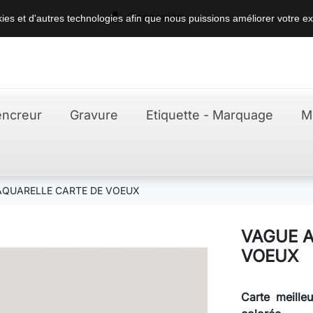

Connexion
okies et d'autres technologies afin que nous puissions améliorer votre ex
ncreur
Gravure
Etiquette - Marquage
M
AQUARELLE CARTE DE VOEUX
VAGUE A
VOEUX
Carte meille