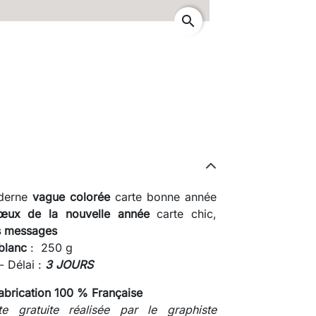
search
derne
vague colorée
carte bonne année
œux de la nouvelle année
carte chic,
s messages
 blanc
: 250 g
- Délai :
3 JOURS
abrication 100 % Française
gratuite réalisée par le graphiste