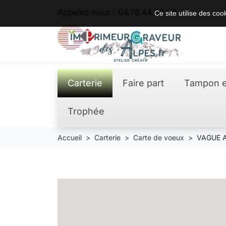
Appelez-nous :
04.76.44.62.36
Ce site utilise des co
Carterie
Faire part
Tampon e
Trophée
Accueil
Carterie
Carte de voeux
VAGUE 