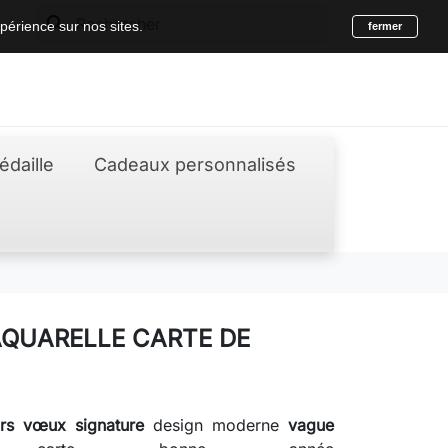
search
périence sur nos sites.
fermer
édaille
Cadeaux personnalisés
QUARELLE CARTE DE
urs vœux signature
design moderne
vague