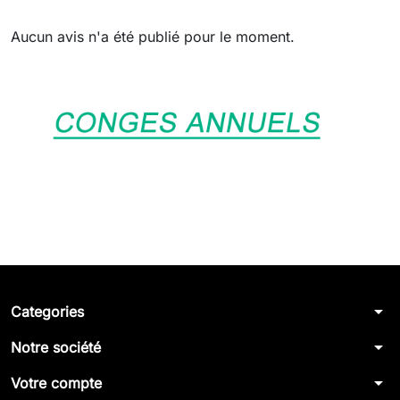
Aucun avis n'a été publié pour le moment.
arrow_drop_down
Categories
arrow_drop_down
Notre société
arrow_drop_down
Votre compte