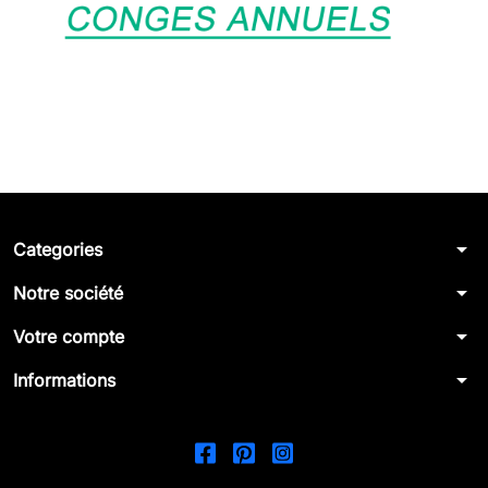
arrow_drop_down
Categories
arrow_drop_down
Notre société
arrow_drop_down
Votre compte
arrow_drop_down
Informations