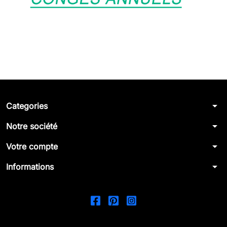
arrow_drop_down
Categories
arrow_drop_down
Notre société
arrow_drop_down
Votre compte
arrow_drop_down
Informations