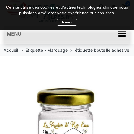
0
search

shopping_cart
Ce site utilise des cookies et d'autres technologies afin que nous
puissions améliorer votre expérience sur nos sites.
fermer
MENU
Accueil
Etiquette - Marquage
étiquette bouteille adhesive