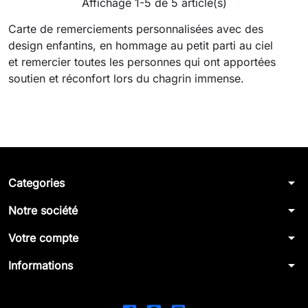
Affichage 1-5 de 5 article(s)
Carte de remerciements personnalisées avec des
design enfantins, en hommage au petit parti au ciel
et remercier toutes les personnes qui ont apportées
soutien et réconfort lors du chagrin immense.
arrow_drop_down
Categories
arrow_drop_down
Notre société
arrow_drop_down
Votre compte
arrow_drop_down
Informations