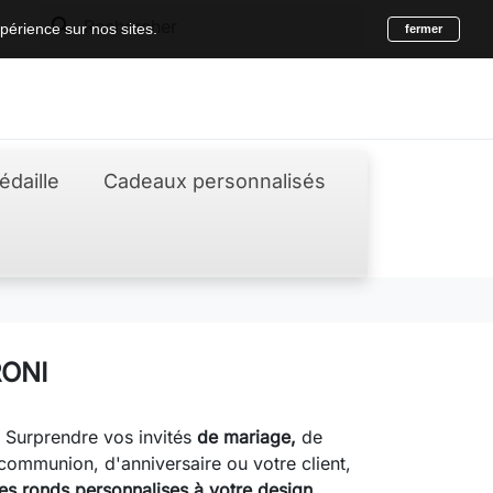
search
périence sur nos sites.
fermer
édaille
Cadeaux personnalisés
ONI
, Surprendre vos invités
de mariage,
de
ommunion, d'anniversaire ou votre client,
s ronds personnalises à votre design
,