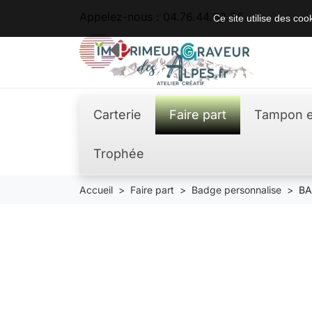
Appelez-nous :
04.76.44.62.36
Ce site utilise des co
Carterie
Faire part
Tampon e
Trophée
Accueil
Faire part
Badge personnalise
BA