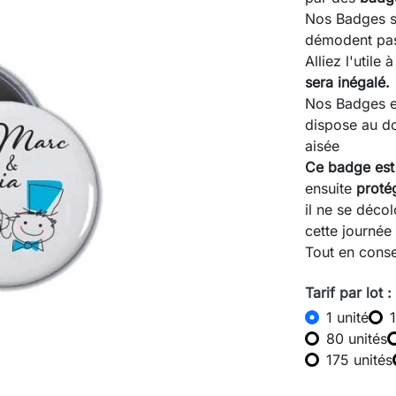
Nos Badges so
démodent pa
Alliez l'utile 
sera inégalé.
Nos Badges e
dispose au d
aisée
Ce badge est
ensuite
proté
il ne se déco
cette journée
Tout en conse
Tarif par lot :
1 unité
80 unités
175 unités