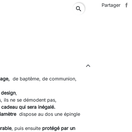
Partager
search
iage,
de baptême, de communion,
 design
,
s, ils ne se démodent pas,
cadeau qui sera inégalé.
iamètre
dispose au dos une épingle
rable
, puis ensuite
protégé par un