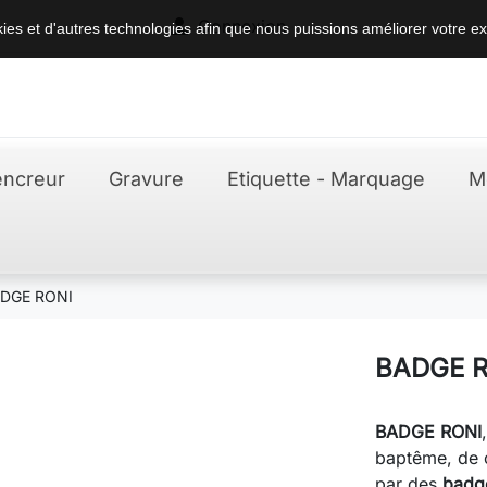

Connexion
okies et d'autres technologies afin que nous puissions améliorer votre ex
ncreur
Gravure
Etiquette - Marquage
M
DGE RONI
BADGE R
BADGE RONI
baptême, de c
par des
badge