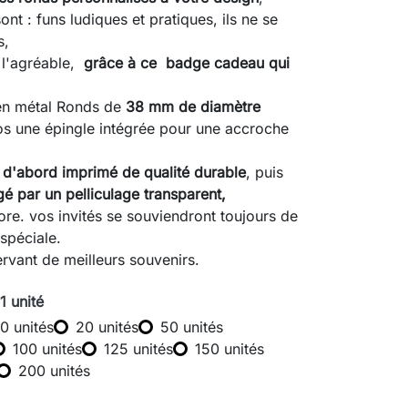
nt : funs ludiques et pratiques, ils ne se
s,
à l'agréable,
grâce à ce badge cadeau qui
n métal Ronds de
38 mm de diamètre
os une épingle intégrée pour une accroche
 d'abord imprimé de qualité durable
, puis
gé par un pelliculage transparent,
lore. vos invités se souviendront toujours de
 spéciale.
rvant de meilleurs souvenirs.
 1 unité
10 unités
20 unités
50 unités
100 unités
125 unités
150 unités
200 unités