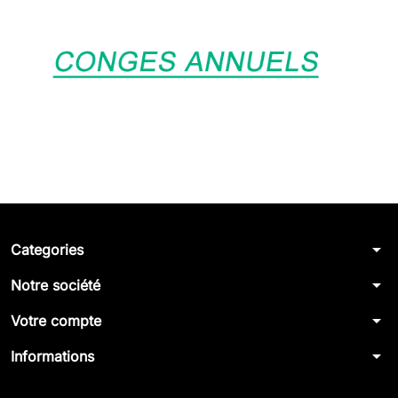
arrow_drop_down
Categories
arrow_drop_down
Notre société
arrow_drop_down
Votre compte
arrow_drop_down
Informations