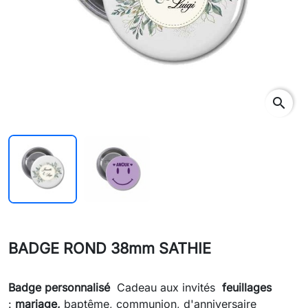
search
BADGE ROND 38mm SATHIE
Badge personnalisé
Cadeau aux invités
feuillages
:
mariage,
baptême, communion, d'anniversaire