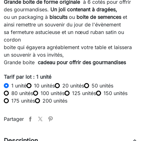
Grande boite de forme originale
à 6 cotés pour offrir
des gourmandises.
Un joli contenant à dragées,
ou un packaging à
biscuits
ou
boite de semences
et
ainsi remettre un souvenir du jour de l'évènement
sa fermeture astucieuse et un nœud ruban satin ou
cordon
boite qui égayera agréablement votre table et laissera
un souvenir à vos invités,
Grande boite
cadeau pour offrir des gourmandises
Tarif par lot : 1 unité
1 unité
10 unités
20 unités
50 unités
80 unités
100 unités
125 unités
150 unités
175 unités
200 unités
Partager
Description