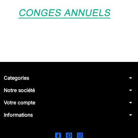
arrow_drop_down
Categories
arrow_drop_down
Notre société
arrow_drop_down
Votre compte
arrow_drop_down
Informations