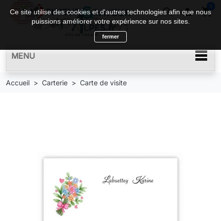
0
search

shopping_cart
Ce site utilise des cookies et d'autres technologies afin que nous
puissions améliorer votre expérience sur nos sites.
fermer
MENU
Accueil
Carterie
Carte de visite