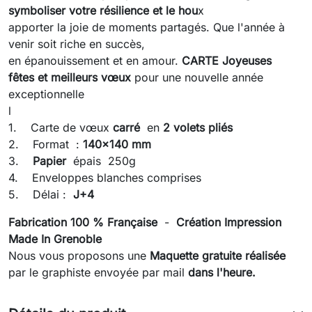
symboliser votre résilience et le hou
x
apporter la joie de moments partagés. Que l'année à
venir soit riche en succès,
en épanouissement et en amour.
CARTE Joyeuses
fêtes
et meilleurs vœux
pour une nouvelle année
exceptionnelle
l
1. Carte de vœux
carré
en
2 volets pliés
2. Format :
140x140 mm
3.
Papier
épais 250g
4. Enveloppes blanches comprises
5. Délai :
J+4
Fabrication 100 % Française
-
Création Impression
Made In Grenoble
Nous vous proposons une
Maquette gratuite réalisée
par le graphiste envoyée
par mail
dans l'heure.