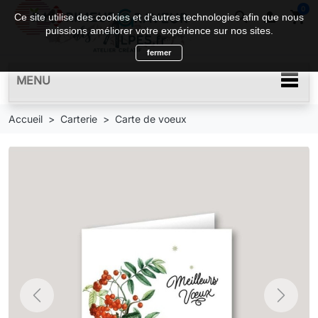
0
search

shopping_cart
Ce site utilise des cookies et d'autres technologies afin que nous
puissions améliorer votre expérience sur nos sites.
fermer
MENU
Accueil
Carterie
Carte de voeux
Previous
Next