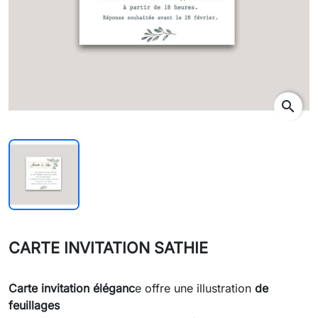
search
CARTE INVITATION SATHIE
Carte invitation
éléganc
e offre une illustration
de
feuillages