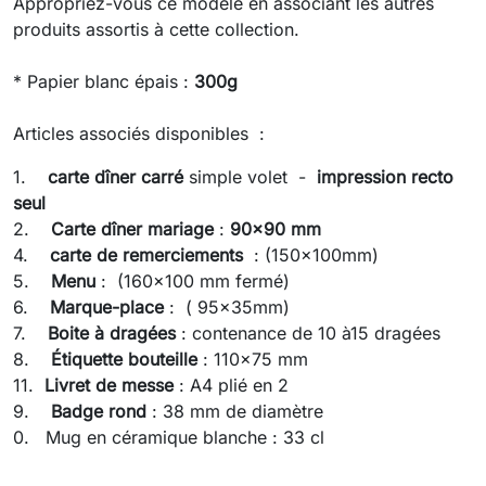
Appropriez-vous ce modèle en associant les autres
produits assortis à cette collection.
* Papier blanc épais :
300g
Articles associés disponibles :
1.
carte dîner
carré
simple volet -
impression recto
seul
2.
Carte dîner mariage
:
90x90 mm
4.
carte de remerciements
: (150x100mm)
5.
Menu
: (160x100 mm fermé)
6.
Marque-place
: ( 95x35mm)
7.
Boite à dragées
: contenance de 10 à15 dragées
8.
Étiquette bouteille
: 110x75 mm
11.
Livret de messe
: A4 plié en 2
9.
Badge rond
: 38 mm de diamètre
0. Mug en céramique blanche : 33 cl