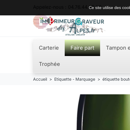
Appelez-nous :
04.76.44.62.36
Ce site utilise des co
Carterie
Faire part
Tampon e
Trophée
Accueil
Etiquette - Marquage
étiquette bout