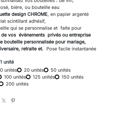
sonnalisez vos bouteilles : de vin,
sé, bière, ou bouteille eau
quette design CHROME
, en papier argenté
lat scintillant adhésif,
teille qui se personnalise et faite pour
on de vos évènements privés ou entreprise
te bouteille personnalisée pour mariage,
versaire, retraite et.
Pose facile instantanée
 1 unité
10 unités
20 unités
50 unités
100 unités
125 unités
150 unités
200 unités