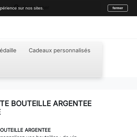
search
périence sur nos sites.
fermer
édaille
Cadeaux personnalisés
TE BOUTEILLE ARGENTEE
E
BOUTEILLE ARGENTEE