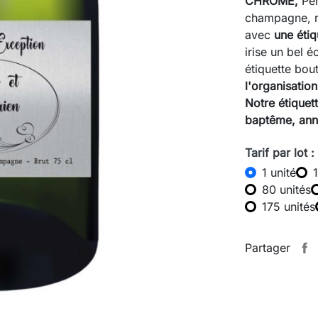
CHROME,
Per
champagne, ro
avec
une éti
irise un bel éc
étiquette bou
l'organisati
Notre étiquet
baptême, anni
Tarif par lot :
1 unité
80 unités
175 unités
Partager