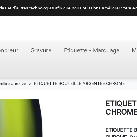

Connexion
okies et d'autres technologies afin que nous puissions améliorer votre ex
ncreur
Gravure
Etiquette - Marquage
M
eille adhesive
ETIQUETTE BOUTEILLE ARGENTEE CHROME
ETIQUET
CHROM
ETIQUETTE 