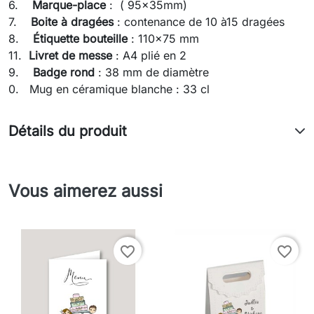
6.
Marque-place
: ( 95x35mm)
7.
Boite à dragées
: contenance de 10 à15 dragées
8.
Étiquette bouteille
: 110x75 mm
11.
Livret de messe
: A4 plié en 2
9.
Badge rond
: 38 mm de diamètre
0. Mug en céramique blanche : 33 cl
Détails du produit
Vous aimerez aussi
favorite_border
favorite_border