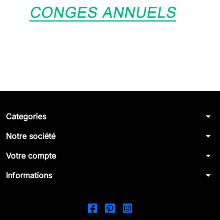
arrow_drop_down
Categories
arrow_drop_down
Notre société
arrow_drop_down
Votre compte
arrow_drop_down
Informations