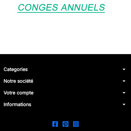
arrow_drop_down
Categories
arrow_drop_down
Notre société
arrow_drop_down
Votre compte
arrow_drop_down
Informations