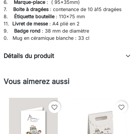
6.
Marque-place
: ( 95x35mm)
7.
Boite à dragées
: contenance de 10 à15 dragées
8.
Étiquette bouteille
: 110x75 mm
11.
Livret de messe
: A4 plié en 2
9.
Badge rond
: 38 mm de diamètre
0. Mug en céramique blanche : 33 cl
Détails du produit
Vous aimerez aussi
favorite_border
favorite_border