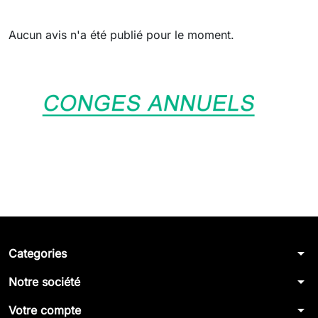
Aucun avis n'a été publié pour le moment.
arrow_drop_down
Categories
arrow_drop_down
Notre société
arrow_drop_down
Votre compte