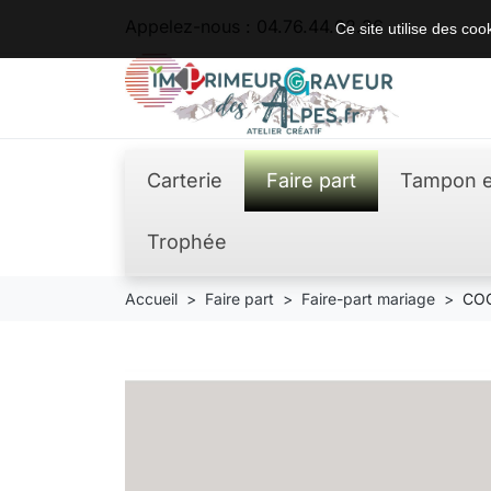
Appelez-nous :
04.76.44.62.36
Ce site utilise des co
Carterie
Faire part
Tampon e
Trophée
Accueil
Faire part
Faire-part mariage
COC