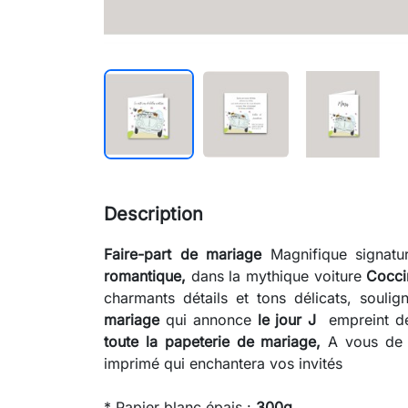
search
Description
Faire-part de mariage
Magnifique signat
romantique,
dans la mythique voiture
Cocci
charmants détails et tons délicats, soul
mariage
qui annonce
le jour J
empreint d
toute la papeterie de mariage,
A vous de 
imprimé qui enchantera vos invités
* Papier blanc épais :
300g