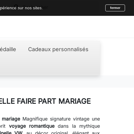
search
périence sur nos sites.
fermer
édaille
Cadeaux personnalisés
LLE FAIRE PART MARIAGE
e mariage
Magnifique signature vintage une
prit
voyage romantique
dans la mythique
nelle VW,
au décor original, élégant aux