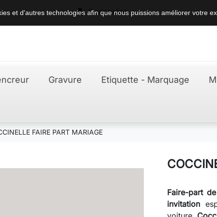

Connexion
okies et d'autres technologies afin que nous puissions améliorer votre ex
ncreur
Gravure
Etiquette - Marquage
M
CINELLE FAIRE PART MARIAGE
COCCINE
Faire-part d
invitation
es
voiture
Cocci