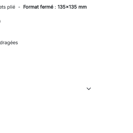
ets plié -
Format fermé
:
135x135 mm
)
 dragées