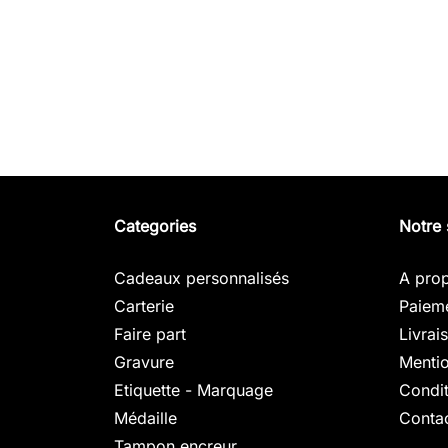
Categories
Notre 
Cadeaux personnalisés
A pro
Carterie
Paieme
Faire part
Livrai
Gravure
Mentio
Etiquette - Marquage
Condit
Médaille
Conta
Tampon encreur