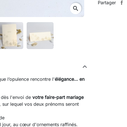
Partager
search
que l’opulence rencontre l'
élégance… en
n dès l'envoi de
votre faire-part mariage
, sur lequel vos deux prénoms seront
rde
d jour, au cœur d'ornements raffinés.