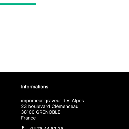
Informations
imprimeur graveur des Alpes
23 boulevard Clémenceau
38100 GRENOBLE
France
phone
04.76.44.62.36