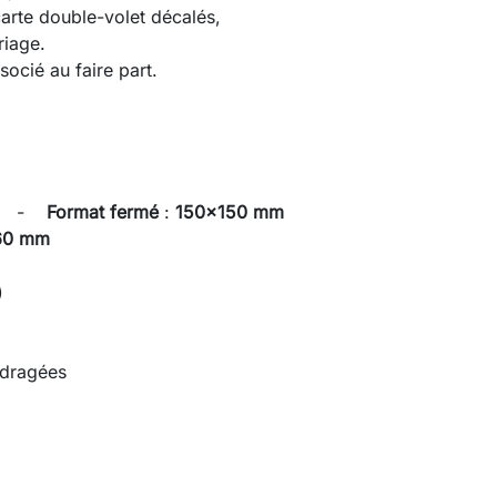
carte double-volet décalés,
riage.
socié au faire part.
lié -
Format fermé
:
150x150 mm
60 mm
)
 dragées