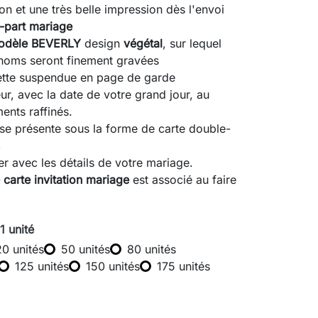
on et une très belle impression dès l'envoi
e-part mariage
odèle BEVERLY
design
végétal
, sur lequel
noms seront finement gravées
uette suspendue en page de garde
eur, avec la date de votre grand jour, au
nts raffinés.
 se présente sous la forme de carte double-
,
er avec les détails de votre mariage.
 carte invitation mariage
est associé au faire
 1 unité
20 unités
50 unités
80 unités
125 unités
150 unités
175 unités