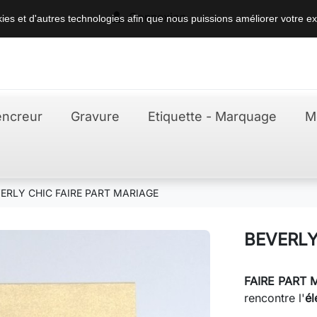

Connexion
okies et d'autres technologies afin que nous puissions améliorer votre ex
ncreur
Gravure
Etiquette - Marquage
M
ERLY CHIC FAIRE PART MARIAGE
BEVERLY
FAIRE PART 
rencontre l'
él