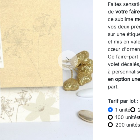
Faites sensati
de
votre fair
ce sublime
m
vos deux pré
sur une étiq
et mis en val
cœur d'orneme
Ce faire-part
Next
volet décalés
à personnalis
en option une
part.
Tarif par lot :
1 unité
100 unités
200 unités