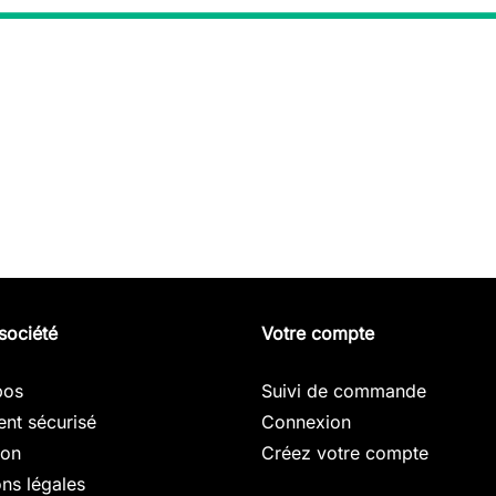
société
Votre compte
pos
Suivi de commande
nt sécurisé
Connexion
son
Créez votre compte
ns légales