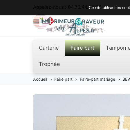
Appelez-nous :
04.76.44.62.36
Ce site utilise des co
Carterie
Faire part
Tampon e
Trophée
Accueil
Faire part
Faire-part mariage
BEV