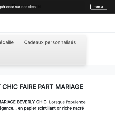
search
périence sur nos sites.
fermer
édaille
Cadeaux personnalisés
 CHIC FAIRE PART MARIAGE
MARIAGE BEVERLY CHIC
, Lorsque l’opulence
égance… en papier scintillant or riche nacré