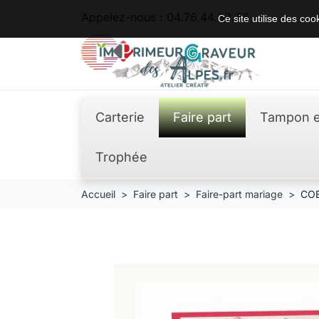
Appelez-nous :
04.76.44.62.36
Ce site utilise des co
Carterie
Faire part
Tampon e
Trophée
Accueil
Faire part
Faire-part mariage
COE