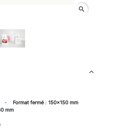
search
lié -
Format fermé
:
150x150 mm
60 mm
)