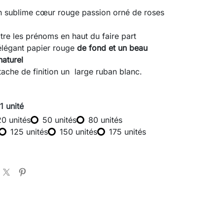
un sublime cœur rouge passion orné de roses
itre les prénoms en haut du faire part
 élégant papier rouge
de fond et un beau
naturel
tache de finition un large ruban blanc.
 1 unité
20 unités
50 unités
80 unités
125 unités
150 unités
175 unités