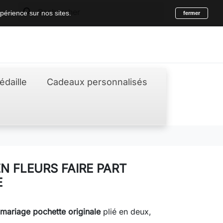
search
périence sur nos sites.
fermer
édaille
Cadeaux personnalisés
N FLEURS FAIRE PART
E
 mariage pochette originale
plié en deux,