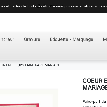

Connexion
okies et d'autres technologies afin que nous puissions améliorer votre ex
ncreur
Gravure
Etiquette - Marquage
M
UR EN FLEURS FAIRE PART MARIAGE
COEUR E
MARIAG
Faire-part de