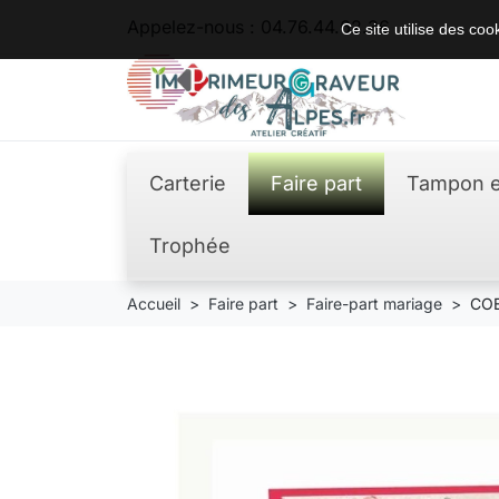
Appelez-nous :
04.76.44.62.36
Ce site utilise des co
Carterie
Faire part
Tampon e
Trophée
Accueil
Faire part
Faire-part mariage
COE