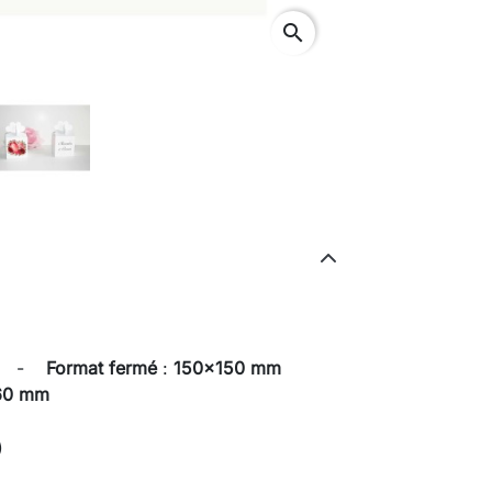
search
lié -
Format fermé
:
150x150 mm
60 mm
)