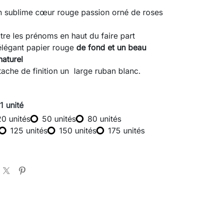
un sublime cœur rouge passion orné de roses
itre les prénoms en haut du faire part
 élégant papier rouge
de fond et un beau
naturel
tache de finition un large ruban blanc.
 1 unité
20 unités
50 unités
80 unités
125 unités
150 unités
175 unités