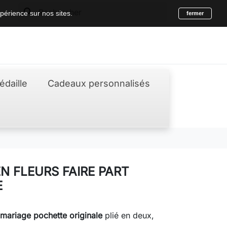
search
périence sur nos sites.
fermer
édaille
Cadeaux personnalisés
N FLEURS FAIRE PART
E
 mariage pochette originale
plié en deux,