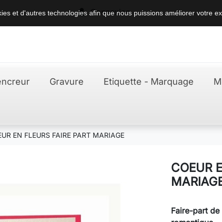

Connexion
okies et d'autres technologies afin que nous puissions améliorer votre ex
ncreur
Gravure
Etiquette - Marquage
M
UR EN FLEURS FAIRE PART MARIAGE
COEUR E
MARIAG
Faire-part de