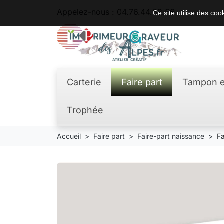
Appelez-nous :
04.76.44.62.36
Ce site utilise des co
Carterie
Faire part
Tampon e
Trophée
Accueil
Faire part
Faire-part naissance
F