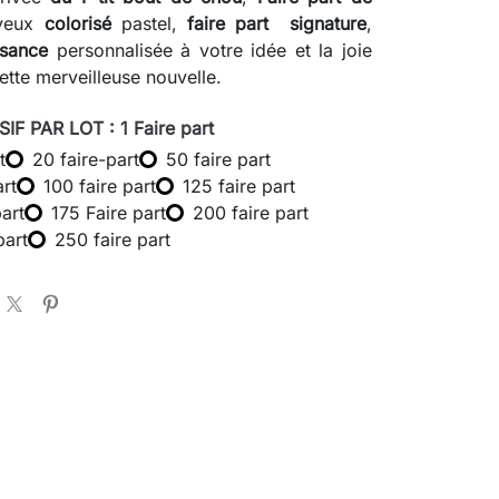
oyeux
colorisé
pastel,
faire part signature
,
ssance
personnalisée à votre idée et la joie
ette merveilleuse nouvelle.
IF PAR LOT : 1 Faire part
t
20 faire-part
50 faire part
art
100 faire part
125 faire part
part
175 Faire part
200 faire part
part
250 faire part