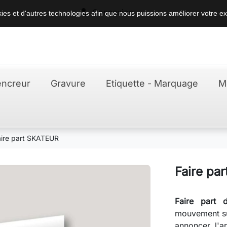

Connexion
okies et d'autres technologies afin que nous puissions améliorer votre ex
ncreur
Gravure
Etiquette - Marquage
M
aire part SKATEUR
Faire pa
Faire part 
mouvement su
annoncer l'a