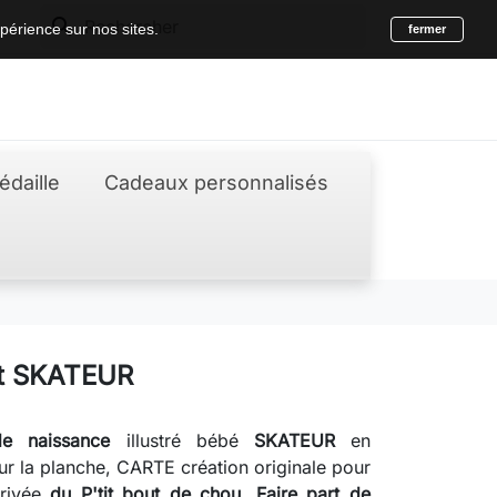
search
périence sur nos sites.
fermer
édaille
Cadeaux personnalisés
rt SKATEUR
de naissance
illustré bébé
SKATEUR
en
r la planche, CARTE création originale pour
rrivée
du P'tit bout de chou
,
Faire part de