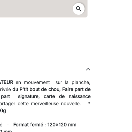
search
ATEUR
en mouvement sur la planche,
rrivée
du P'tit bout de chou,
Faire part de
e part signature,
carte de naissance
partager cette merveilleuse nouvelle. *
0g
plié -
Format fermé
:
120x120 mm
30 mm