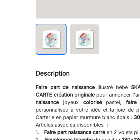
Description
Faire part de naissance
illustré bébé
SK
CARTE création originale
pour annoncer l'a
naissance
joyeux
colorisé
pastel,
fair
personnalisée à votre idée et la joie de 
Carterie en papier murmure blanc épais :
30
Articles associés disponibles :
1.
Faire part naissance
carré
en 2 volets 
2.
Enveloppes blanche
de qualité :
130x1