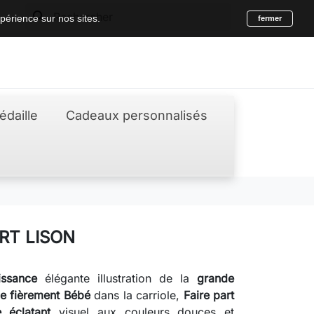
search
périence sur nos sites.
fermer
édaille
Cadeaux personnalisés
ART LISON
issance
élégante illustration de la
grande
e fièrement Bébé
dans la carriole,
Faire part
 éclatant
visuel aux couleurs douces et