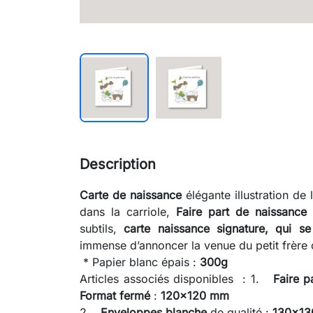
Description
Carte de naissance
élégante illustration de 
dans la carriole,
Faire part de naissance 
subtils,
carte naissance signature, qui s
immense d’annoncer la venue du petit frère 
* Papier blanc épais :
300g
Articles associés disponibles : 1.
Faire p
Format fermé
:
120x120 mm
2.
Enveloppes blanche
de qualité :
130x1