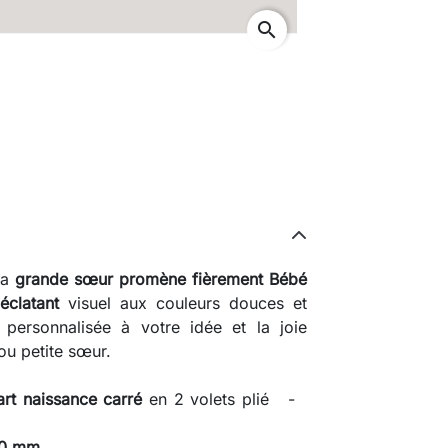
search
la
grande sœur promène fièrement Bébé
éclatant
visuel aux couleurs douces et
e
personnalisée à votre idée et la joie
ou petite sœur.
art naissance
carré
en 2 volets plié -
30 mm