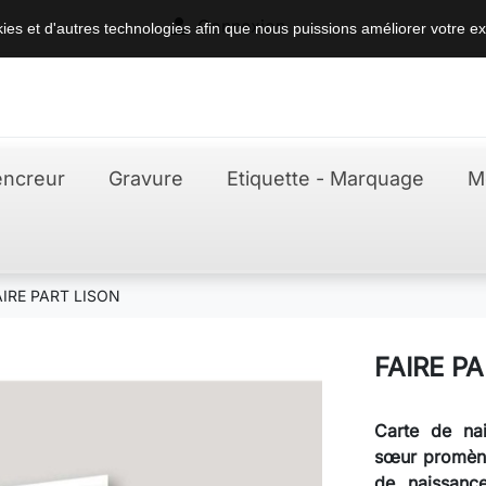

Connexion
okies et d'autres technologies afin que nous puissions améliorer votre ex
ncreur
Gravure
Etiquette - Marquage
M
AIRE PART LISON
FAIRE P
Carte de na
sœur promèn
de naissance