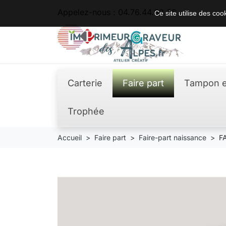
Appelez-nous :
04.76.44.62.36
Ce site utilise des co
Carterie
Faire part
Tampon e
Trophée
Accueil
Faire part
Faire-part naissance
F