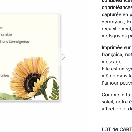
condoléance
condoléances
capturée en 
verdoyant, E
recueillement
mots justes po
Imprimée sur 
française
,
not
Next
message.
Elle est un s
même dans le
l'amour peuven
Comme le tour
soleil, notre
c
affection et d
LOT de CARTE