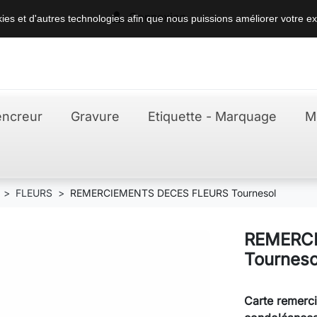

Connexion
okies et d'autres technologies afin que nous puissions améliorer votre ex
ncreur
Gravure
Etiquette - Marquage
M
FLEURS
REMERCIEMENTS DECES FLEURS Tournesol
REMERC
Tourneso
Carte remerc