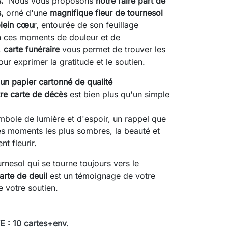
s.
Nous vous proposons
notre faire part de
,
orné d'une
magnifique fleur de tournesol
plein cœu
r, entourée de son feuillage
n ces moments de douleur et de
,
carte funéraire
vous permet de trouver les
ur exprimer la gratitude et le soutien.
un papier cartonné de qualité
re carte de décès
est bien plus qu'un simple
ymbole de lumière et d'espoir, un rappel que
s moments les plus sombres, la beauté et
t fleurir.
nesol qui se tourne toujours vers le
arte de deuil
est un témoignage de votre
e votre soutien.
 : 10 cartes+env.