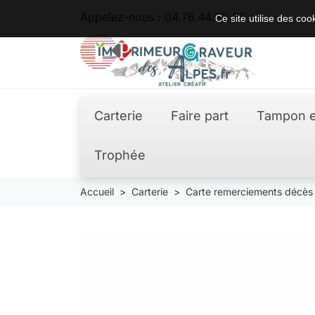
Appelez-nous :
04.76.44.62.36
Ce site utilise des co
Carterie
Faire part
Tampon e
Trophée
Accueil
Carterie
Carte remerciements décès