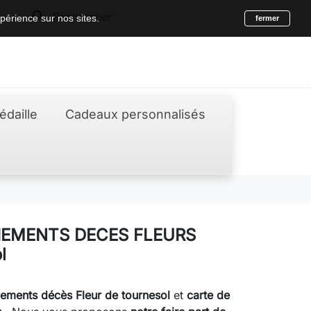
search
périence sur nos sites.
fermer
édaille
Cadeaux personnalisés
IEMENTS DECES FLEURS
l
iements décès
Fleur de tournesol
et
carte de