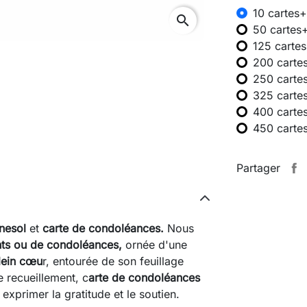
10 cartes+
search
50 cartes
125 carte
200 carte
250 carte
325 carte
400 carte
450 carte
Partager
nesol
et
carte de condoléances
.
Nous
nts ou de condoléances,
ornée d'une
lein cœu
r, entourée de son feuillage
 recueillement, c
arte de condoléances
exprimer la gratitude et le soutien.