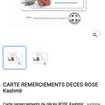
search
CARTE REMERCIEMENTS DECES ROSE
Kashmir
Carte remerciements de décès
ROSE Kashmir,
sublime