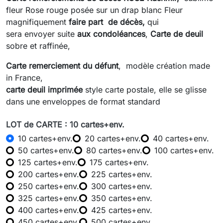
fleur Rose rouge posée sur un drap blanc Fleur
magnifiquement
faire part de décès,
qui
sera envoyer suite
aux condoléances
,
Carte de deuil
sobre et raffinée,
Carte remerciement du défunt
, modèle création made
in France,
carte deuil imprimée
style carte postale, elle se glisse
dans une enveloppes de format standard
LOT de CARTE : 10 cartes+env.
10 cartes+env.
20 cartes+env.
40 cartes+env.
50 cartes+env.
80 cartes+env.
100 cartes+env.
125 cartes+env.
175 cartes+env.
200 cartes+env.
225 cartes+env.
250 cartes+env.
300 cartes+env.
325 cartes+env.
350 cartes+env.
400 cartes+env.
425 cartes+env.
450 cartes+env.
500 cartes+env.