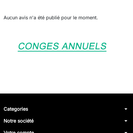
Aucun avis n'a été publié pour le moment.
arrow_drop_down
Categories
arrow_drop_down
Notre société
arrow_drop_down
Votre compte