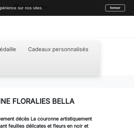
search
périence sur nos sites.
fermer
édaille
Cadeaux personnalisés
E FLORALIES BELLA
iement décès
La couronne artistiquement
nt feuilles délicates et fleurs en noir et