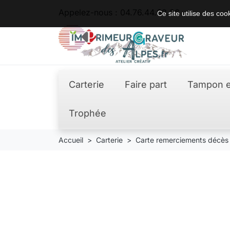
Appelez-nous :
04.76.44.62.36
Ce site utilise des co
Carterie
Faire part
Tampon e
Trophée
Accueil
Carterie
Carte remerciements décès