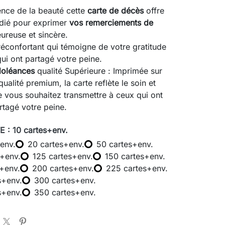
ence de la beauté cette
carte de décès
offre
dié pour exprimer
vos remerciements de
ureuse et sincère.
confortant qui témoigne de votre gratitude
ui ont partagé votre peine.
doléances
qualité Supérieure : Imprimée sur
ualité premium, la carte reflète le soin et
ue vous souhaitez transmettre à ceux qui ont
rtagé votre peine.
 : 10 cartes+env.
env.
20 cartes+env.
50 cartes+env.
s+env.
125 cartes+env.
150 cartes+env.
s+env.
200 cartes+env.
225 cartes+env.
s+env.
300 cartes+env.
s+env.
350 cartes+env.