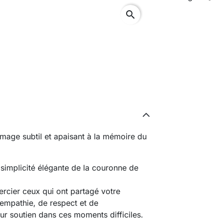
search
age subtil et apaisant à la mémoire du
simplicité élégante de la couronne de
ercier ceux qui ont partagé votre
empathie, de respect et de
ur soutien dans ces moments difficiles.