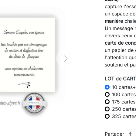
capture l'ess
un espace dé
manière
chale
Un message ré
envers ceux q
carte de con
un papier de q
l'attention q
Next
soutenu et pa
LOT de CARTE
10 cartes+
100 carte
175 carte
250 carte
325 carte
Partager