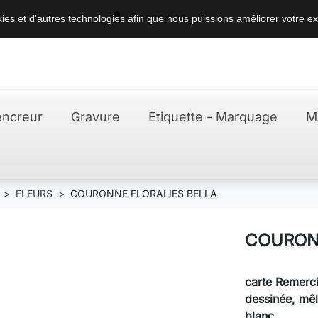

Connexion
okies et d'autres technologies afin que nous puissions améliorer votre ex
ncreur
Gravure
Etiquette - Marquage
M
FLEURS
COURONNE FLORALIES BELLA
COURONN
carte Remerc
dessinée, mêla
blanc,