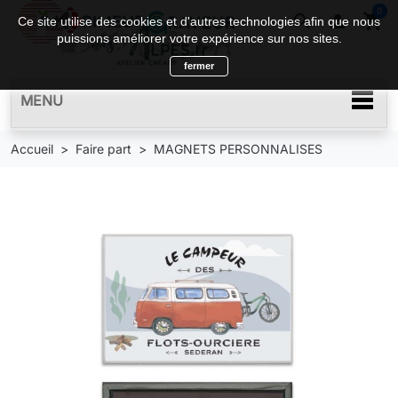
0
search

shopping_cart
Ce site utilise des cookies et d'autres technologies afin que nous
puissions améliorer votre expérience sur nos sites.
fermer
MENU
Accueil
Faire part
MAGNETS PERSONNALISES