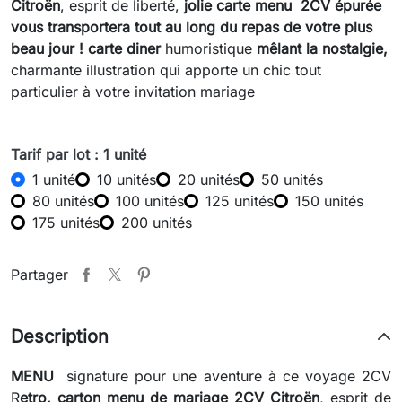
Citroën
, esprit de liberté,
jolie carte menu 2CV
épurée
vous transportera tout au long du repas de votre plus
beau jour !
carte diner
humoristique
mêlant la
n
ostalgie,
charmante illustration qui apporte un chic tout
particulier à votre invitation mariage
Tarif par lot : 1 unité
1 unité
10 unités
20 unités
50 unités
80 unités
100 unités
125 unités
150 unités
175 unités
200 unités
Partager
Description
MENU
signature pour une aventure à ce voyage 2CV
R
etro,
carton menu de mariage
2CV Citroën
, esprit de