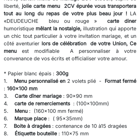
liberté,
jolie carte menu 2CV
épurée vous transportera
tout au long du repas de votre plus beau jour !
LA
«DEUDEUCHE bleu ou rouge »
carte diner
humoristique
mêlant la
n
ostalgie,
illustration qui apporte
un chic tout particulier à votre invitation mariage, et un
côté aventurier
lors de célébration de votre Union,
Ce
menu
est modifiable A personnaliser à votre
convenance de vos écrits et officialiser votre amour.
* Papier blanc épais :
300g
1.
Menu personnalisé en
2 volets plié -
Format fermé
:
160x100 mm
3.
Carte dîner mariage
: 90x90 mm
4.
carte de remerciements
: (100x100mm)
5.
Menu
: (160x100 mm fermé)
6.
Marque place
: ( 95x35mm)
7.
Boite à dragées
: contenance de 10 à15 dragées
8.
Étiquette bouteille
: 110x75 mm