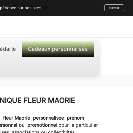
search
périence sur nos sites.
fermer
édaille
Cadeaux personnalisés
NIQUE FLEUR MAORIE
 fleur Maorie personnalisée prénom
ersonnel ou
promotionne
l pour le particulier
ises, associations ou collectivités