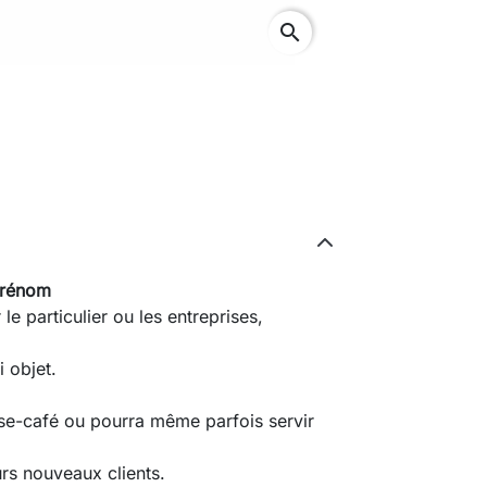
search
 prénom
 le particulier ou les entreprises,
li objet.
use-café ou pourra même parfois servir
rs nouveaux clients.