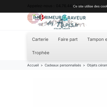
Appelez-nous :
04.76.44.62.36
Ce site utilise des co
Carterie
Faire part
Tampon e
Trophée
Accueil
Cadeaux personnalisés
Objets céram