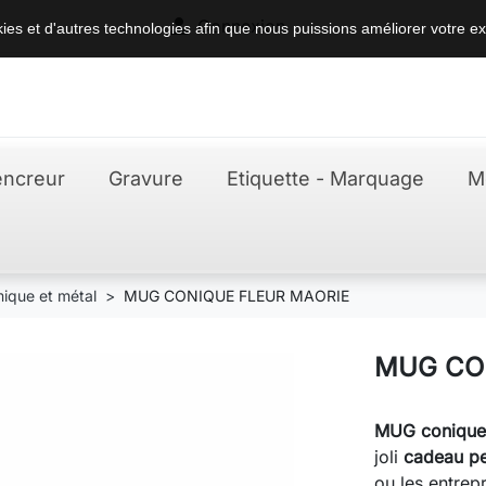

Connexion
okies et d'autres technologies afin que nous puissions améliorer votre ex
ncreur
Gravure
Etiquette - Marquage
M
ique et métal
MUG CONIQUE FLEUR MAORIE
MUG CO
MUG conique
joli
cadeau p
ou les entrepr