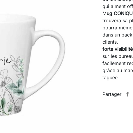
qui aiment off
M
ug CONIQUE
trouvera sa p
pourra même p
dans un pack
clients.
forte visibili
sur les burea
facilement re
grâce au marq
taguée
Partager