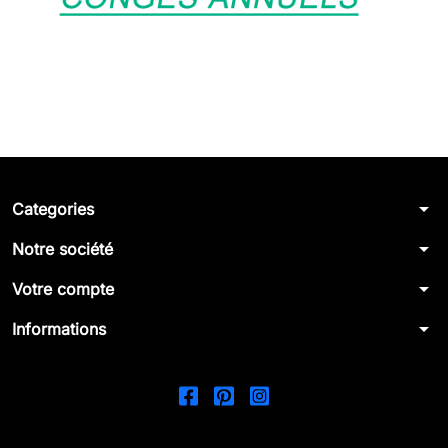
arrow_drop_down
Categories
arrow_drop_down
Notre société
arrow_drop_down
Votre compte
arrow_drop_down
Informations