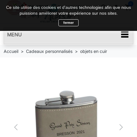
0
search

shopping_cart
Ce site utilise des cookies et d'autres technologies afin que nous
puissions améliorer votre expérience sur nos sites.
fermer
MENU
Accueil
Cadeaux personnalisés
objets en cuir
Previous
Next