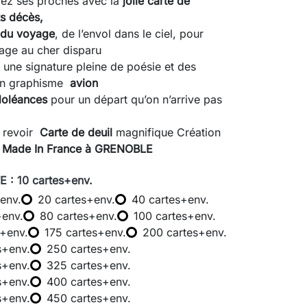
ez ses proches avec la
jolie carte de
s décès,
du voyage
, de l’envol dans le ciel, pour
ge au cher disparu
l une signature pleine de poésie et des
son graphisme
avion
doléances
pour un départ qu’on n’arrive pas
u revoir
Carte de deuil
magnifique Création
Made In France à GRENOBLE
 : 10 cartes+env.
env.
20 cartes+env.
40 cartes+env.
+env.
80 cartes+env.
100 cartes+env.
s+env.
175 cartes+env.
200 cartes+env.
s+env.
250 cartes+env.
s+env.
325 cartes+env.
s+env.
400 cartes+env.
s+env.
450 cartes+env.