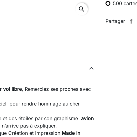
500 carte
search
Partager
vol libre
, Remerciez ses proches avec
e ciel, pour rendre hommage au cher
ie et des étoiles par son graphisme
avion
n’arrive pas à expliquer.
que Création et impression
Made In