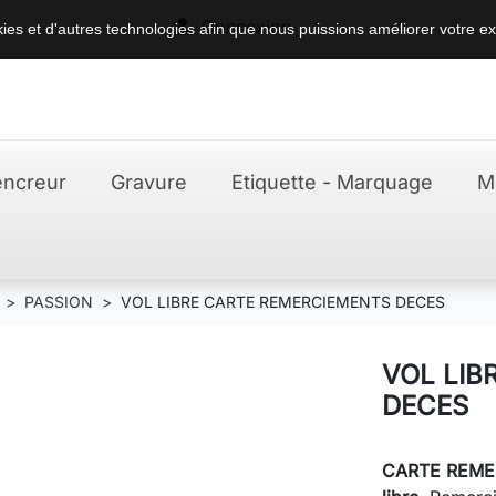

Connexion
okies et d'autres technologies afin que nous puissions améliorer votre ex
ncreur
Gravure
Etiquette - Marquage
M
PASSION
VOL LIBRE CARTE REMERCIEMENTS DECES
VOL LIB
DECES
CARTE REMER