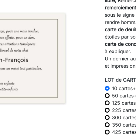
libre,
Remerci
remerciement
sous le signe
rendre homma
carte de deui
étoiles par 
carte de con
à expliquer.
Un dernier a
et impression
LOT de CARTE
10 cartes+
50 cartes
125 carte
225 carte
300 carte
350 carte
425 carte