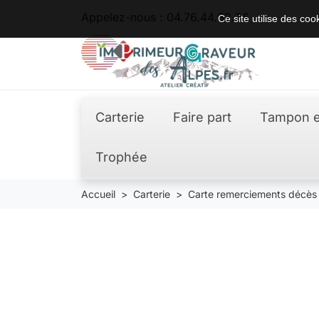
Appelez-nous :
04.76.44.62.36
Ce site utilise des co
Carterie
Faire part
Tampon e
Trophée
Accueil
Carterie
Carte remerciements décès