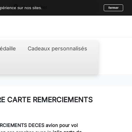
search
périence sur nos sites.
fermer
édaille
Cadeaux personnalisés
RE CARTE REMERCIEMENTS
CIEMENTS DECES avion pour vol