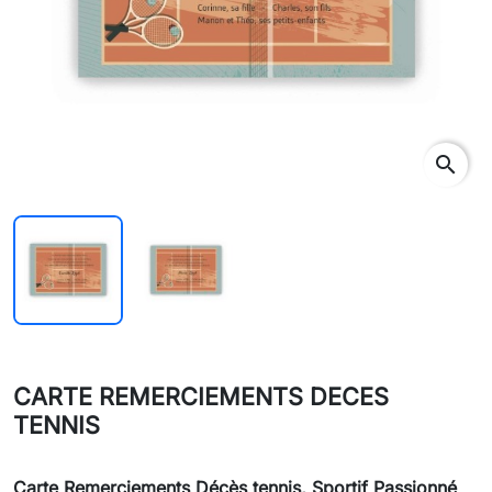
search
CARTE REMERCIEMENTS DECES
TENNIS
Carte Remerciements Décès tennis, Sportif Passionné