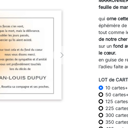
MARRONNIE
feuille de ma
qui
orne cett
éphémère de 
tout comme l
de notre cher(
sur un
fond a
le cœur.
Next
en guise de r
l’adieu faite 
LOT de CARTE
10 cartes+
50 cartes
125 carte
225 carte
300 carte
350 carte