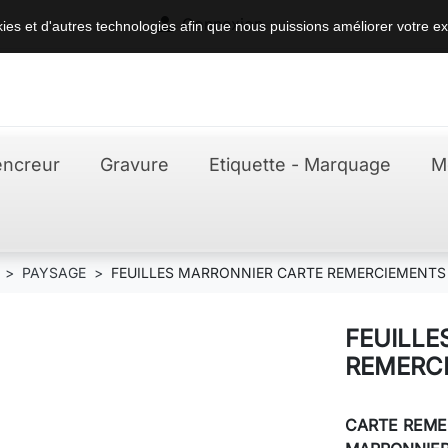

Connexion
okies et d'autres technologies afin que nous puissions améliorer votre ex
ncreur
Gravure
Etiquette - Marquage
M
PAYSAGE
FEUILLES MARRONNIER CARTE REMERCIEMENTS
FEUILLE
REMERC
CARTE REME