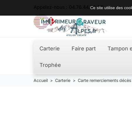
Appelez-nous :
04.76.44.62.36
Ce site utilise des co
Carterie
Faire part
Tampon e
Trophée
Accueil
Carterie
Carte remerciements décès