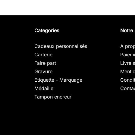
Categories
Notre 
Cadeaux personnalisés
A pro
Carterie
Paieme
Faire part
Livrai
Gravure
Mentio
Etiquette - Marquage
Condit
Médaille
Conta
Tampon encreur