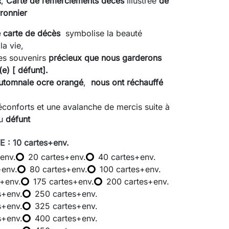
R
,
Carte de remerciements décès
illustrée
de
rronnier
e carte de décès
symbolise la beauté
la vie,
es souvenirs
précieux que nous garderons
e) [ défunt].
utomnale ocre orangé
,
nous ont réchauffé
éconforts et une avalanche de mercis suite à
au
défunt
 : 10 cartes+env.
env.
20 cartes+env.
40 cartes+env.
+env.
80 cartes+env.
100 cartes+env.
s+env.
175 cartes+env.
200 cartes+env.
s+env.
250 cartes+env.
s+env.
325 cartes+env.
s+env.
400 cartes+env.