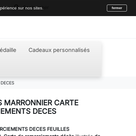
search
périence sur nos sites.
fermer
édaille
Cadeaux personnalisés
 DECES
S MARRONNIER CARTE
IEMENTS DECES
RCIEMENTS DECES
FEUILLES