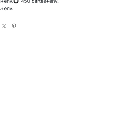
s+env.
450 cartes+env.
s+env.