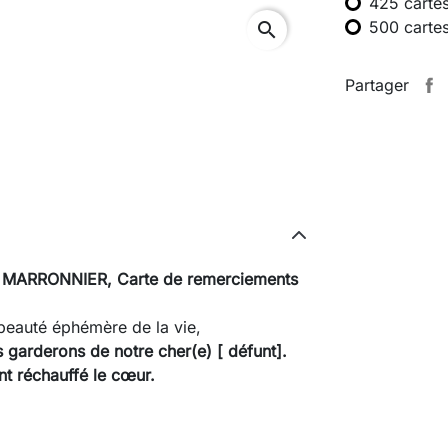
425 carte
500 carte
search
Partager
 MARRONNIER,
Carte de remerciements
beauté éphémère de la vie,
garderons de notre cher(e) [ défunt].
t réchauffé le cœur.