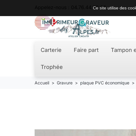
Appelez-nous :
04.76.44.62.36
Ce site utilise des co
Carterie
Faire part
Tampon e
Trophée
Accueil
Gravure
plaque PVC économique