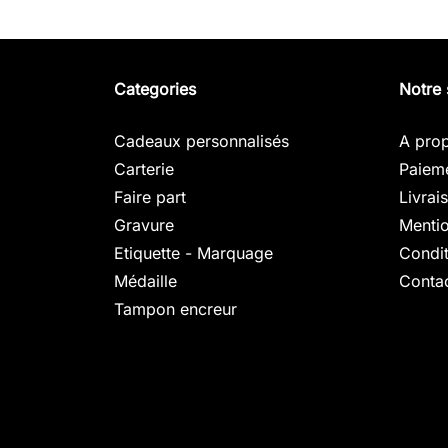
Categories
Notre 
Cadeaux personnalisés
A pro
Carterie
Paieme
Faire part
Livrai
Gravure
Mentio
Etiquette - Marquage
Condit
Médaille
Conta
Tampon encreur