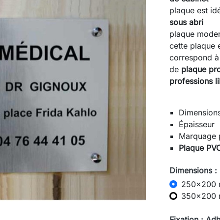
plaque est idé
sous abri
plaque moder
cette plaque
correspond à
de
plaque pro
professions li
Dimension
Épaisseur
Marquage 
Plaque PV
Dimensions 
250x200
350x200
Fixation : Ad