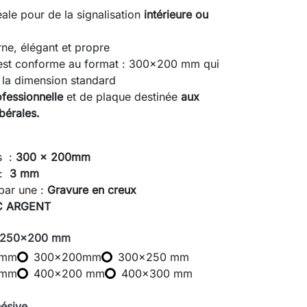
ale pour de la signalisation
intérieure ou
ne, élégant et propre
 est conforme au format : 300x200 mm qui
 la dimension standard
fessionnelle
et de plaque destinée
aux
bérales.
s :
300 x 200mm
 :
3 mm
par une :
Gravure en creux
C ARGENT
: 250x200 mm
 mm
300x200mm
300x250 mm
 mm
400x200 mm
400x300 mm
hésive