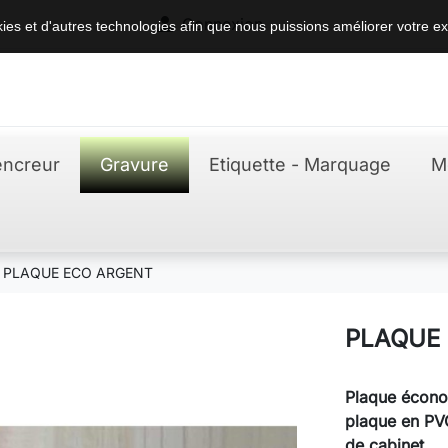

Connexion
okies et d'autres technologies afin que nous puissions améliorer votre ex
ncreur
Gravure
Etiquette - Marquage
M
PLAQUE ECO ARGENT
PLAQUE
Plaque
économ
plaque
en P
de cabinet