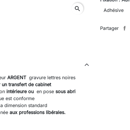
search
Partager
eur
ARGENT
gravure lettres noires
 un transfert de cabinet
ion
intérieure ou
en pose
sous abri
ue est conforme
la dimension standard
tinée
aux professions libérales.