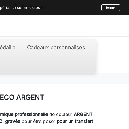
search
périence sur nos sites.
fermer
édaille
Cadeaux personnalisés
 ECO ARGENT
ique professionnelle
de couleur
ARGENT
VC
gravée
pour être poser
pour un transfert