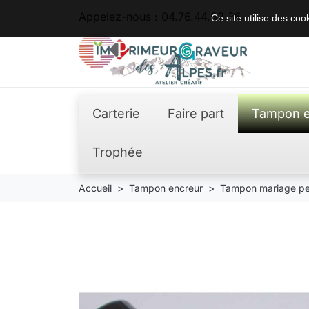
Appelez-nous :
04.76.44.62.36
Ce site utilise des co
Carterie
Faire part
Tampon e
Trophée
Accueil
Tampon encreur
Tampon mariage pe