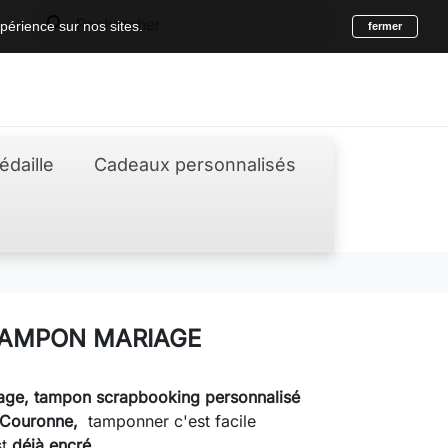
search
périence sur nos sites.
fermer
édaille
Cadeaux personnalisés
TAMPON MARIAGE
ge, tampon scrapbooking personnalisé
 Couronne,
tamponner c'est facile
st
déjà encré