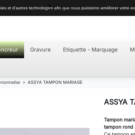

Connexion
okies et d'autres technologies afin que nous puissions améliorer votre ex
ncreur
Gravure
Etiquette - Marquage
M
rsonnalise
ASSYA TAMPON MARIAGE
ASSYA 
Tampon maria
tampon rond
Ce tampon e