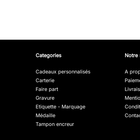
Categories
Notre 
Cadeaux personnalisés
A pro
Carterie
Paieme
Faire part
Livrai
Gravure
Mentio
Etiquette - Marquage
Condit
Médaille
Conta
Tampon encreur