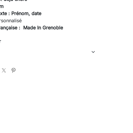
mm
xte
:
Prénom, date
rsonnalisé
rançaise : Made In Grenoble
r