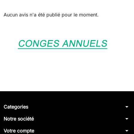
Aucun avis n'a été publié pour le moment.
arrow_drop_down
Categories
arrow_drop_down
Notre société
arrow_drop_down
Votre compte