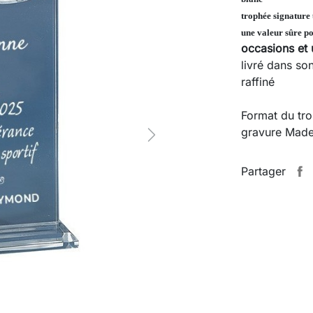
trophée signature
une valeur sûre p
occasions et
livré dans son
raffiné
Format du tr
gravure Made
Next
Partager