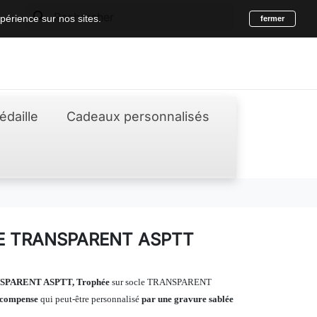
search
périence sur nos sites.
fermer
édaille
Cadeaux personnalisés
E TRANSPARENT ASPTT
SPARENT ASPTT
,
Trophée
sur socle TRANSPARENT
écompense
qui peut-être personnalisé
par une gravure sablée