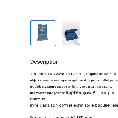
Description
TROPHEE TRANSPARENT ASPTT
,
Trophée
sur socle 
objet cadeau de récompense
qui peut-être personnalisé
par u
trophée signature unique
se distingue par sa transparence
trophée
A
offrir pour
une valeur sûre pour ce
grave
marque
livré dans son coffret écrin style bijoutier él
Format du trophée :
H: 180 mm