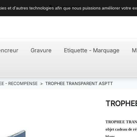

Connexion
okies et d'autres technologies afin que nous puissions améliorer votre ex
ncreur
Gravure
Etiquette - Marquage
M
EE - RECOMPENSE
TROPHEE TRANSPARENT ASPTT
TROPHE
TROPHEE TRAN
objet cadeau de r
blanc