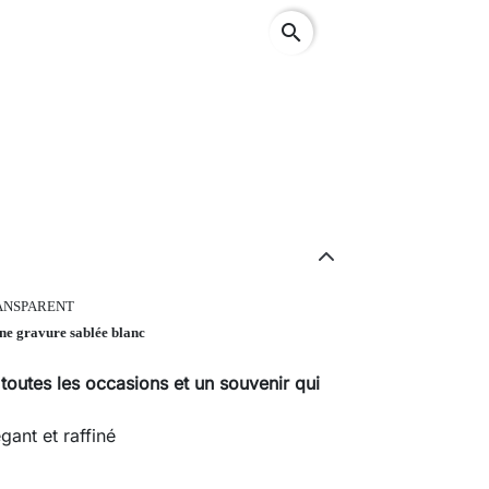
search
TRANSPARENT
ne gravure sablée blanc
toutes les occasions et un
souvenir qui
égant et raffiné