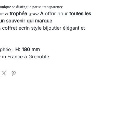
 unique
se distingue par sa transparence
trophée
A
offrir pour
toutes les
our ce
grave
 un
souvenir qui marque
 coffret écrin style bijoutier élégant et
ophée :
H: 180 mm
 in France à Grenoble