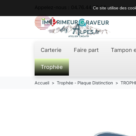
Appelez-nous :
04.76.44.62.36
Ce site utilise des co
Carterie
Faire part
Tampon e
Trophée
Accueil
Trophée - Plaque Distinction
TROPH