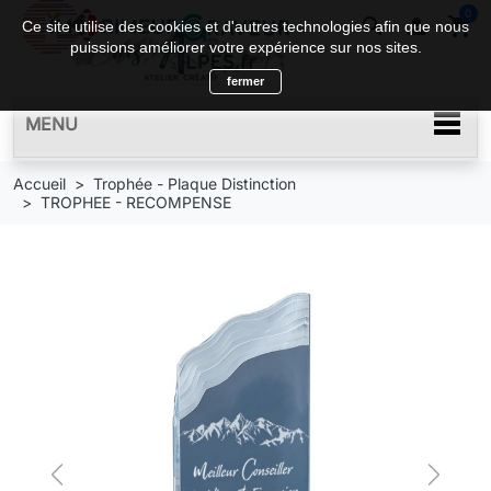
0
search

shopping_cart
Ce site utilise des cookies et d'autres technologies afin que nous
puissions améliorer votre expérience sur nos sites.
fermer
MENU
Accueil
Trophée - Plaque Distinction
TROPHEE - RECOMPENSE
Previous
Next