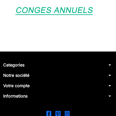
arrow_drop_down
Categories
arrow_drop_down
Notre société
arrow_drop_down
Votre compte
arrow_drop_down
Informations