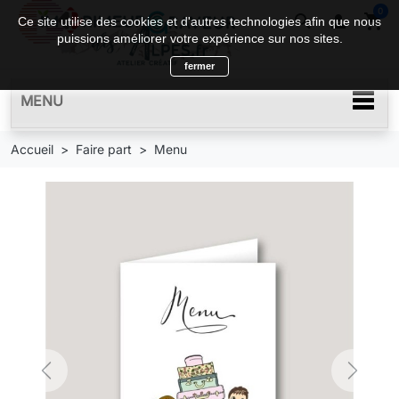
0
search

shopping_cart
Ce site utilise des cookies et d'autres technologies afin que nous
puissions améliorer votre expérience sur nos sites.
fermer
MENU
Accueil
Faire part
Menu
Previous
Next