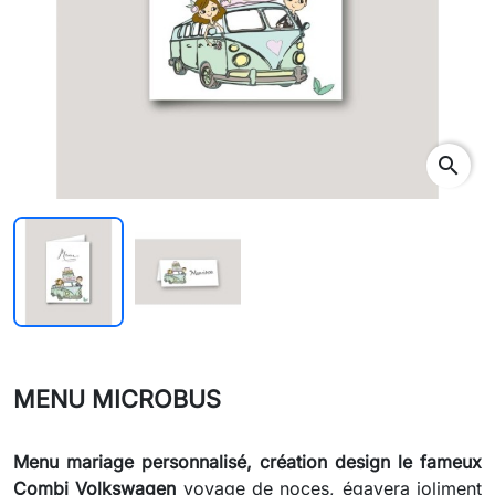
search
MENU MICROBUS
Menu
mariage personnalisé, création
design
le fameux
Combi Volkswagen
voyage de noces, égayera joliment